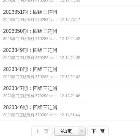
2023澳门正版资料 670288.com
12-17 21:42
2023351期：四组三连肖
2023澳门正版资料 670288.com
12-16 22:17
2023350期：四组三连肖
2023澳门正版资料 670288.com
12-15 21:42
2023349期：四组三连肖
2023澳门正版资料 670288.com
12-14 21:45
2023348期：四组三连肖
2023澳门正版资料 670288.com
12-13 21:42
2023347期：四组三连肖
2023澳门正版资料 670288.com
12-12 21:46
2023346期：四组三连肖
2023澳门正版资料 670288.com
12-11 21:44
上一页
第1页
下一页