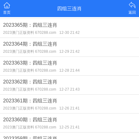
四组三连肖
首页
返回
2023365期：四组三连肖
2023澳门正版资料 670288.com
12-30 21:42
2023364期：四组三连肖
2023澳门正版资料 670288.com
12-29 21:42
2023363期：四组三连肖
2023澳门正版资料 670288.com
12-28 21:44
2023362期：四组三连肖
2023澳门正版资料 670288.com
12-27 21:43
2023361期：四组三连肖
2023澳门正版资料 670288.com
12-26 21:41
2023360期：四组三连肖
2023澳门正版资料 670288.com
12-25 21:41
2023359期：四组三连肖