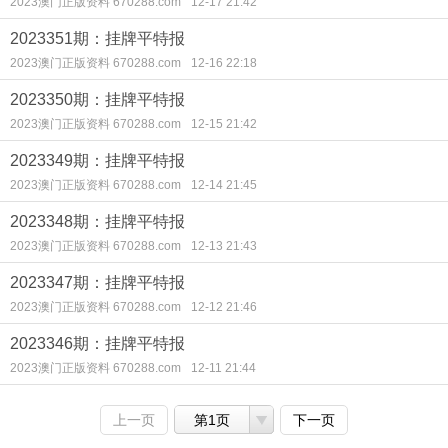
2023澳门正版资料 670288.com
12-17 21:42
2023351期：挂牌平特报
2023澳门正版资料 670288.com
12-16 22:18
2023350期：挂牌平特报
2023澳门正版资料 670288.com
12-15 21:42
2023349期：挂牌平特报
2023澳门正版资料 670288.com
12-14 21:45
2023348期：挂牌平特报
2023澳门正版资料 670288.com
12-13 21:43
2023347期：挂牌平特报
2023澳门正版资料 670288.com
12-12 21:46
2023346期：挂牌平特报
2023澳门正版资料 670288.com
12-11 21:44
上一页
第1页
下一页