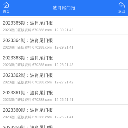
波肖尾门报
首页
返回
2023365期：波肖尾门报
2023澳门正版资料 670288.com
12-30 21:42
2023364期：波肖尾门报
2023澳门正版资料 670288.com
12-29 21:41
2023363期：波肖尾门报
2023澳门正版资料 670288.com
12-28 21:43
2023362期：波肖尾门报
2023澳门正版资料 670288.com
12-27 21:42
2023361期：波肖尾门报
2023澳门正版资料 670288.com
12-26 21:41
2023360期：波肖尾门报
2023澳门正版资料 670288.com
12-25 21:41
2023359期：波肖尾门报